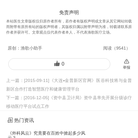
免责声明
本站医生文章版权仅归原作者所有，若作者有版权声明或文章从其它网站转载
而附带有原所有站的版权声明者，其版权归属以附带声明为准，转载请联系原
作者并获许可。文章观点仅代表作者本人，不代表渔歌医疗立场。
原创：
渔歌小助手
阅读（
9541
）
0
举报
上一篇：
[2015-09-11]《大连▪金普新区官网》医谷科技将与金普
新区合作打造智慧医疗和健康管理平台
下一篇：
[2016-12-05]《资中县卫计局》资中县率先开展分级诊疗
移动医疗平台试点工作
热门资讯
《外科风云》究竟要在百姓中掀起多少风
云？