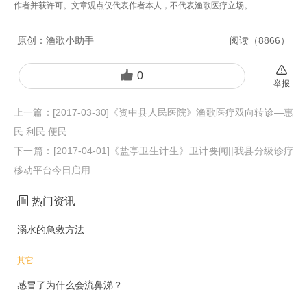
作者并获许可。文章观点仅代表作者本人，不代表渔歌医疗立场。
原创：
渔歌小助手
阅读（
8866
）
0
举报
上一篇：
[2017-03-30]《资中县人民医院》渔歌医疗双向转诊—惠
民 利民 便民
下一篇：
[2017-04-01]《盐亭卫生计生》卫计要闻||我县分级诊疗
移动平台今日启用
热门资讯
溺水的急救方法
其它
感冒了为什么会流鼻涕？