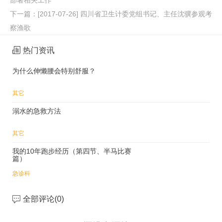
部署相关工作
下一篇：
[2017-07-26] 四川省卫生计委党组书记、主任沈骥参观考
察渔歌
热门资讯
为什么伸懒腰会特别舒服？
其它
溺水的急救方法
其它
我的10年跑步经历（第四节、半马比赛
篇）
急诊科
全部评论(
0
)