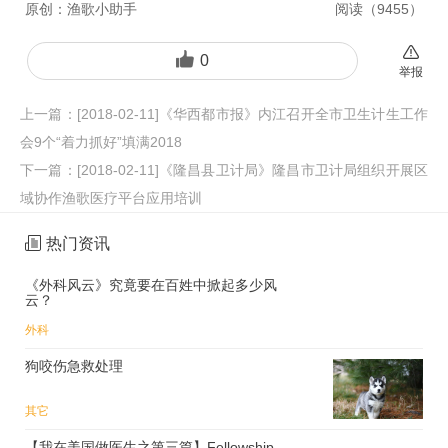
原创：
渔歌小助手
阅读（
9455
）
0
举报
上一篇：
[2018-02-11]《华西都市报》内江召开全市卫生计生工作
会9个“着力抓好”填满2018
下一篇：
[2018-02-11]《隆昌县卫计局》隆昌市卫计局组织开展区
域协作渔歌医疗平台应用培训
热门资讯
《外科风云》究竟要在百姓中掀起多少风
云？
外科
狗咬伤急救处理
其它
【我在美国做医生之第三篇】Fellowship