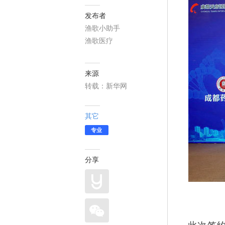
发布者
渔歌小助手
渔歌医疗
来源
转载：新华网
其它
专业
分享
此次签