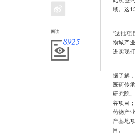
域。这1
阅读
“这批
8925
物城产
进实现打
据了解
医药传
研究院
谷项目
药物产
产基地
目。