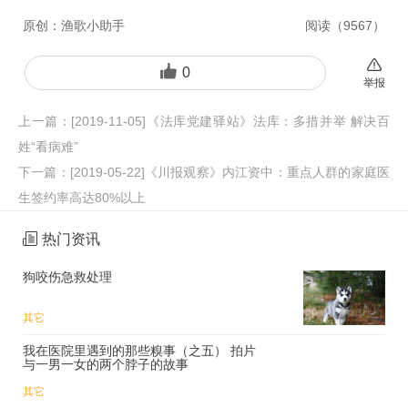
原创：
渔歌小助手
阅读（
9567
）
0
举报
上一篇：
[2019-11-05]《法库党建驿站》法库：多措并举 解决百
姓“看病难”
下一篇：
[2019-05-22]《川报观察》内江资中：重点人群的家庭医
生签约率高达80%以上
热门资讯
狗咬伤急救处理
其它
我在医院里遇到的那些糗事（之五） 拍片
与一男一女的两个脖子的故事
其它