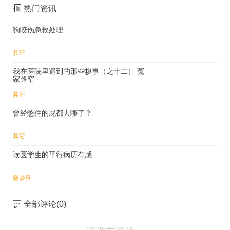
热门资讯
狗咬伤急救处理
其它
我在医院里遇到的那些糗事（之十二） 冤
家路窄
其它
曾经憋住的屁都去哪了？
其它
读医学生的平行病历有感
急诊科
全部评论(
0
)