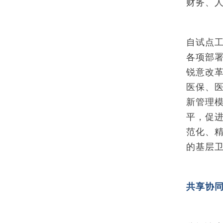
财务、
自试点
各项部
锐意改
医保、
新管理
平，促
范化、
的基层
共享协同