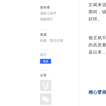
文斌来
发布者
期间，
渔歌小助手
好转。
渔歌医疗
来源
饶文斌
转载：普尔日报
的高质
县以来，
其它
专业
分享
精心擘画