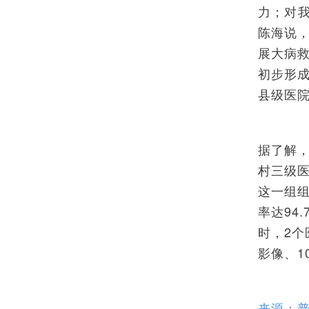
力；对
陈海说
展大病
初步形
县级医
据了解
村三级
这一组组
率达94
时，2个
影像、1
来源：