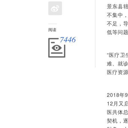
景东县辖
不集中
不足，
阅读
低等问
7446
“医疗
难、就
医疗资源
2018
12月
医共体
契机，