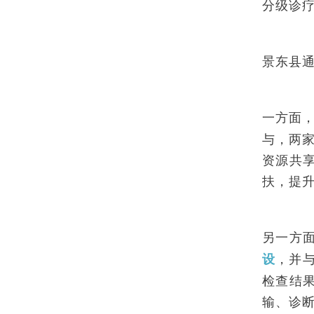
分级诊
景东县
一方面
与，两
资源共
扶，提
另一方
，并
设
检查结
输、诊