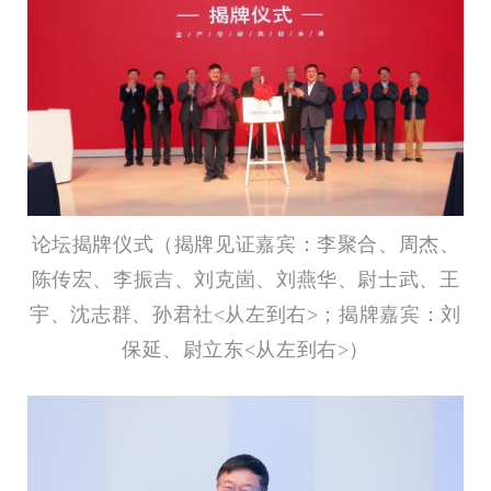
论坛揭牌仪式（揭牌见证嘉宾：李聚合、周杰、
陈传宏、李振吉、刘克崮、刘燕华、尉士武、王
宇、沈志群、孙君社<从左到右>；揭牌嘉宾：刘
保延、尉立东<从左到右>）