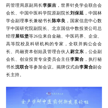
药管理局原副局长
李振吉
，世界针灸学会联合会
会长、中国中医科学院原副院长
刘保延
，中国林
学会副理事长兼秘书长
陈幸良
，国家信息中心数
字中国研究院副院长、北京国信中数投资公司总
经理
展钰堡
等26位来自金融、中医药界、企业、
高等院校及科研机构的专家，全联并购公会会
长、尚融资本创始及管理合伙人
尉立东
，公会副
会长、创业投资专业委员会主任
李聚合
，执行秘
书长
沈联合
等参加会议。揭牌仪式由
李聚合
副会
长主持。