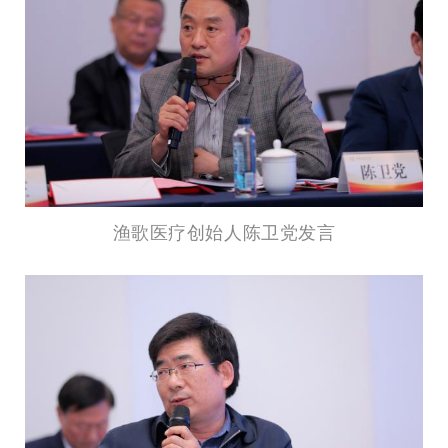
渔歌医疗创始人陈卫党发言