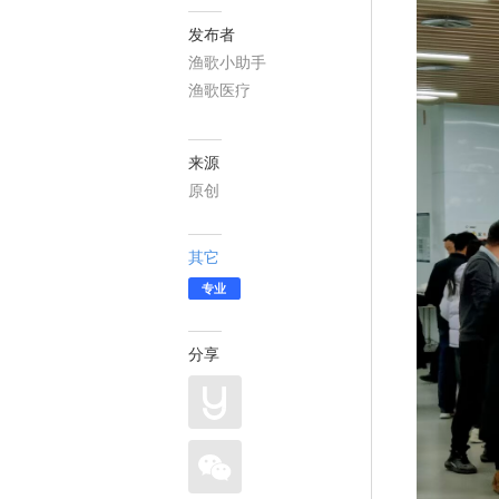
发布者
渔歌小助手
渔歌医疗
来源
原创
其它
专业
分享