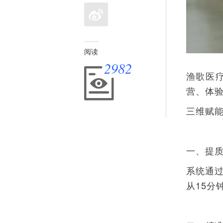
阅读
2982
渔歌医
营、体
三维赋能
一、提质
系统通
从15分