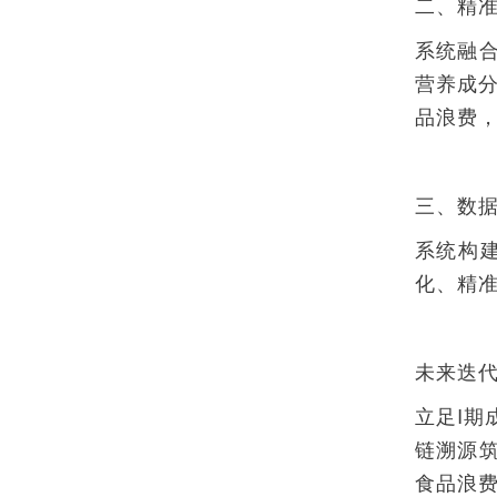
二、精准
系统融
营养成
品浪费，
三、数据
系统构
化、精
未来迭代
立足I期
链溯源
食品浪费