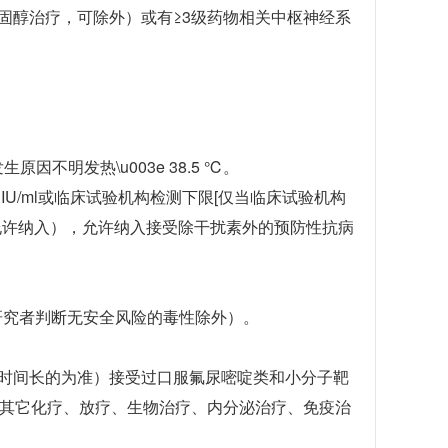
固醇治疗，可除外）或有≥3级药物相关中枢神经系
明发热\u003e 38.5 ℃。
 IU/ml或临床试验机构检测下限[仅当临床试验机构
的患者允许纳入），允许纳入接受除干扰素外的预防性抗病
等研究者判断无安全风险的毒性除外）。
（以时间长的为准）接受过口服氟尿嘧啶类和小分子靶
的其它化疗、放疗、生物治疗、内分泌治疗、免疫治