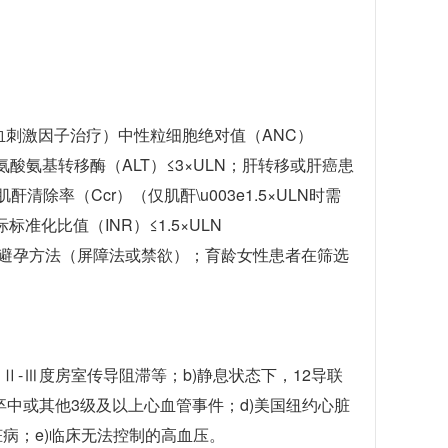
血刺激因子治疗）中性粒细胞绝对值（ANC）
LN）丙氨酸氨基转移酶（ALT）≤3×ULN；肝转移或肝癌患
酐清除率（Ccr）（仅肌酐\u003e1.5×ULN时需
国际标准化比值（INR）≤1.5×ULN
的避孕方法（屏障法或禁欲）；育龄女性患者在筛选
Ⅱ-Ⅲ度房室传导阻滞等；b)静息状态下，12导联
脑卒中或其他3级及以上心血管事件；d)美国纽约心脏
脏病；e)临床无法控制的高血压。