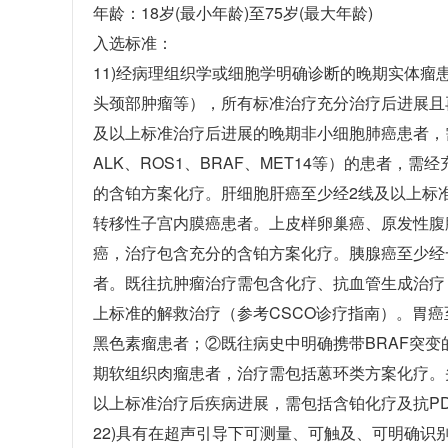
年龄：
18岁(最小年龄)至75岁(最大年龄)
入选标准：
11)经病理组织学或细胞学明确诊断的晚期实体
头颈部肿瘤等），所有标准治疗充分治疗后进展且
及以上标准治疗后进展的晚期非小细胞肺癌患者，需
ALK、ROS1、BRAF、MET14等）的患
的含铂方案化疗。肝细胞肝癌至少经2线及以上标准治
转移性子宫内膜癌患者。上皮样卵巢癌、原发性腹
癌，治疗包含充分的含铂方案化疗。胰腺癌至少经
者。既往抗肿瘤治疗需包含化疗、抗血管生成治疗，对
上标准的解救治疗（参考CSCO诊疗指南）。胃
黑色素瘤患者；②既往病史中明确携带BRAF突变
期软组织肉瘤患者，治疗需包括蒽环类方案化疗。
以上标准治疗后疾病进展，需包括含铂化疗及抗PD
22)具有在超声引导下可测量、可触及、可明确识别