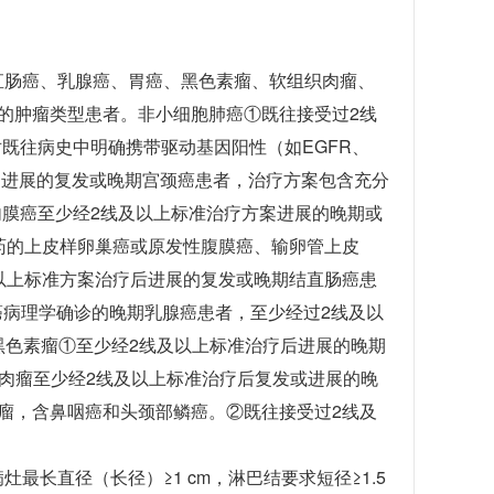
直肠癌、乳腺癌、胃癌、黑色素瘤、软组织肉瘤、
的肿瘤类型患者。非小细胞肺癌①既往接受过2线
既往病史中明确携带驱动基因阳性（如EGFR、
方案进展的复发或晚期宫颈癌患者，治疗方案包含充分
宫内膜癌至少经2线及以上标准治疗方案进展的晚期或
药的上皮样卵巢癌或原发性腹膜癌、输卵管上皮
以上标准方案治疗后进展的复发或晚期结直肠癌患
腺癌病理学确诊的晚期乳腺癌患者，至少经过2线及以
黑色素瘤①至少经2线及以上标准治疗后进展的晚期
织肉瘤至少经2线及以上标准治疗后复发或进展的晚
瘤，含鼻咽癌和头颈部鳞癌。②既往接受过2线及
长直径（长径）≥1 cm，淋巴结要求短径≥1.5