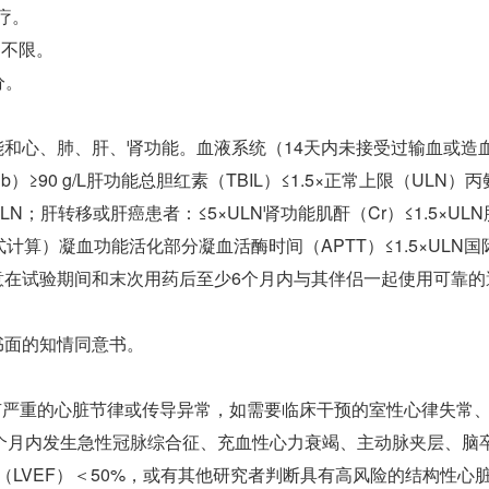
疗。
别不限。
分。
能和心、肺、肝、肾功能。血液系统（14天内未接受过输血或造
蛋白（Hb）≥90 g/L肝功能总胆红素（TBIL）≤1.5×正常上限（U
N；肝转移或肝癌患者：≤5×ULN肾功能肌酐（Cr）≤1.5×ULN肌
-Gault公式计算）凝血功能活化部分凝血活酶时间（APTT）≤1.5×ULN
同意在试验期间和末次用药后至少6个月内与其伴侣一起使用可靠
书面的知情同意书。
)有严重的心脏节律或传导异常，如需要临床干预的室性心律失常、
给药前6个月内发生急性冠脉综合征、充血性心力衰竭、主动脉夹层、
数（LVEF）＜50%，或有其他研究者判断具有高风险的结构性心