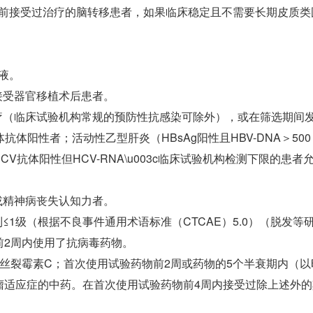
周前接受过治疗的脑转移患者，如果临床稳定且不需要长期皮质类
液。
接受器官移植术后患者。
（临床试验机构常规的预防性抗感染可除外），或在筛选期间发生原因不
体抗体阳性者；活动性乙型肝炎（HBsAg阳性且HBV-DNA＞500
炎（HCV抗体阳性但HCV-RNA\u003c临床试验机构检测下限
或精神病丧失认知力者。
≤1级（根据不良事件通用术语标准（CTCAE）5.0）（脱发
前2周内使用了抗病毒药物。
脲或丝裂霉素C；首次使用试验药物前2周或药物的5个半衰期内
瘤适应症的中药。在首次使用试验药物前4周内接受过除上述外