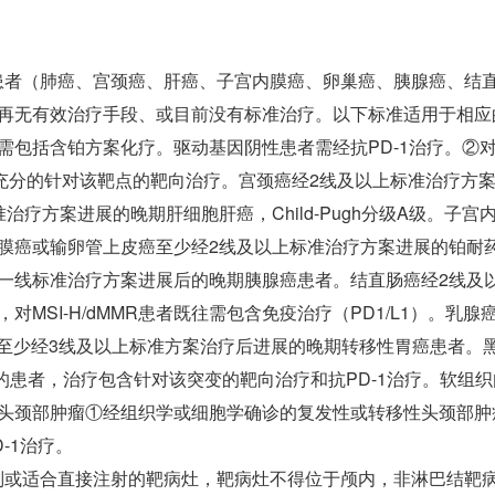
瘤患者（肺癌、宫颈癌、肝癌、子宫内膜癌、卵巢癌、胰腺癌、结
再无有效治疗手段、或目前没有标准治疗。以下标准适用于相应
包括含铂方案化疗。驱动基因阴性患者需经抗PD-1治疗。②对
者，需经充分的针对该靶点的靶向治疗。宫颈癌经2线及以上标准治疗
疗方案进展的晚期肝细胞肝癌，Child-Pugh分级A级。子
膜癌或输卵管上皮癌至少经2线及以上标准治疗方案进展的铂耐
一线标准治疗方案进展后的晚期胰腺癌患者。结直肠癌经2线及
MSI-H/dMMR患者既往需包含免疫治疗（PD1/L1）。乳
癌至少经3线及以上标准方案治疗后进展的晚期转移性胃癌患者。
的患者，治疗包含针对该突变的靶向治疗和抗PD-1治疗。软组
头颈部肿瘤①经组织学或细胞学确诊的复发性或转移性头颈部肿
-1治疗。
或适合直接注射的靶病灶，靶病灶不得位于颅内，非淋巴结靶病灶最