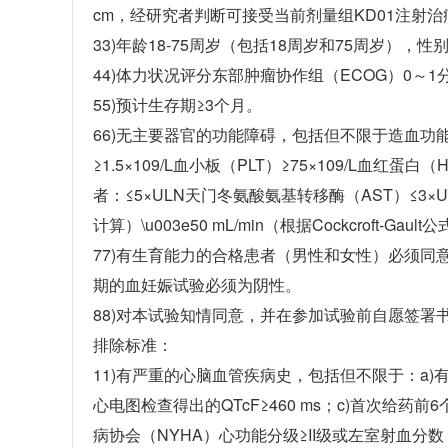
cm，经研究者判断可接受当前剂量组KD01注射治
33)年龄18-75周岁（包括18周岁和75周岁），性
44)体力状况评分东部肿瘤协作组（ECOG）0～1
55)预计生存期≥3个月。
66)无主要器官的功能障碍，包括但不限于造血功
≥1.5×109/L血小板（PLT）≥75×109/L血红
者：≤5×ULN天门冬氨酸氨基转移酶（AST）≤3×UL
计算）\u003e50 mL/min（根据Cockcroft
77)有生育能力的合格患者（男性和女性）必须
期的血妊娠试验必须为阴性。
88)对本试验知情同意，并在参加试验前自愿签署
排除标准：
11)有严重的心脑血管疾病史，包括但不限于：a
心电图检查得出的QTcF≥460 ms；c)首次
病协会（NYHA）心功能分级≥II级或左室射血分