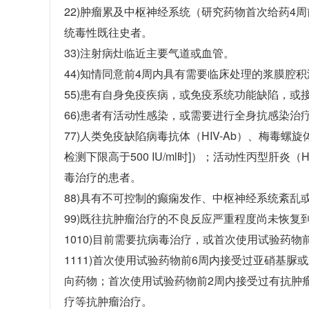
22)肿瘤累及中枢神经系统（研究药物首次给药4
统毒性既往史者。
33)注射病灶临近主要气道或血管。
44)知情同意前4周内具有需要临床处理的浆膜腔积
55)患有自身免疫疾病，或免疫系统功能缺陷，或
66)患者有活动性感染，或需要进行全身抗感染治疗
77)人类免疫缺陷病毒抗体（HIV-Ab）、梅毒螺旋
检测下限高于500 IU/ml时]）；活动性丙型肝
毒治疗的患者。
88)具有不可控制的癫痫发作、中枢神经系统紊乱
99)既往抗肿瘤治疗的不良反应严重程度尚未恢复到
1010)目前需要抗病毒治疗，或首次使用试验药物
1111)首次使用试验药物前6周内接受过亚硝基
向药物；首次使用试验药物前2周内接受过有抗肿
疗等抗肿瘤治疗。