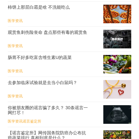
柿饼上那层白霜是啥 不洗能吃么
医学资讯
观赏鱼刺伤险丧命 盘点那些有毒的观赏鱼
医学资讯
肠胃不好多吃富含维生素U的蔬菜
医学资讯
去参加临床试验就是去当小白鼠吗？
医学资讯
你被朋友圈的谣言骗了多久？ 30条谣言一
网打尽！
医学资讯
谣言鉴定所
【谣言鉴定所】网传国务院防癌办公布抗
癌蔬菜排行 真相到底是什么？