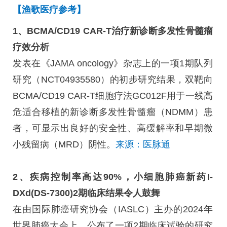
【
渔歌医
疗参考】
1、BCMA/CD19 CAR-T治疗新诊断多发性骨髓瘤
疗效分析
发表在《JAMA oncology》杂志上的一项1期队列
研究（NCT04935580）的初步研究结果，双靶向
BCMA/CD19 CAR-T细胞疗法GC012F用于一线高
危适合移植的新诊断多发性骨髓瘤（NDMM）患
者，可显示出良好的安全性、高缓解率和早期微
小残留病（MRD）阴性。
来源：医脉通
2、疾病控制率高达90%，小细胞肺癌新药I-
DXd(DS-7300)2期临床结果令人鼓舞
在由国际肺癌研究协会（IASLC）主办的2024年
世界肺癌大会上，公布了一项2期临床试验的研究