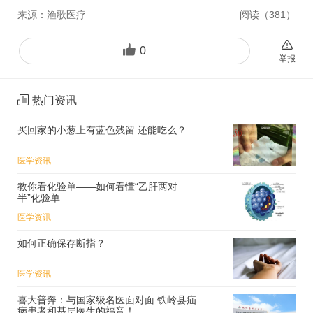
来源：
渔歌医疗
阅读（
381
）
0
举报
热门资讯
买回家的小葱上有蓝色残留 还能吃么？
医学资讯
教你看化验单——如何看懂“乙肝两对
半”化验单
医学资讯
如何正确保存断指？
医学资讯
喜大普奔：与国家级名医面对面 铁岭县疝
病患者和基层医生的福音！