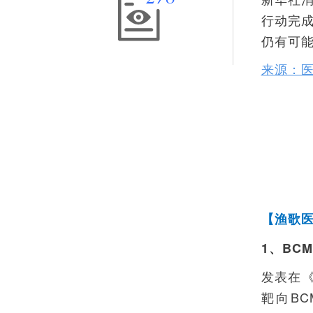
行动完
仍有可
来源：
【
渔歌
1、BC
发表在《
靶向BC