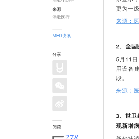
更为一级
来源
渔歌医疗
来源：
MED快讯
2、
全国
分享
5月1
用设备
段。
来源：
3、
世卫
现新增
阅读
278
新华社消