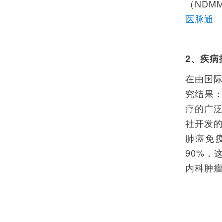
（NDM
医脉通
2、疾病
在由国际
究结果：前
疗的广泛
社开发的
肺癌免疫
90%，
内科肿瘤