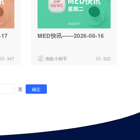
17
MED快讯——2026-06-16
347
渔歌小助手
322
页
确定