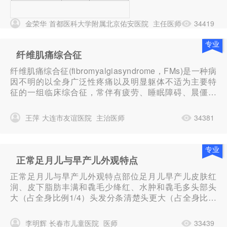
大学的教学...
金荣华
首都医科大学附属北京佑安医院
主任医师
34419
专业
纤维肌痛综合征
纤维肌痛综合征(fibromyalgiasyndrome，FMs)是一种病
因不明的以全身广泛性疼痛以及明显躯体不适为主要特
征的一组临床综合征，常伴有疲劳、睡眠障碍、晨僵以
及抑郁、焦虑等精神症状。
王萍
大连市友谊医院
主治医师
34381
专业
正常足月儿与早产儿外观特点
正常足月儿与早产儿外观特点部位足月儿早产儿皮肤红
润、皮下脂肪丰满和毳毛少绛红、水肿和毳毛多头部头
大（占全身比例1/4）头发分条清楚头更大（占全身比例
1/3）头发细而软耳壳软骨发育好、耳舟成型、直挺软、
缺乏软骨、耳舟不清楚指、趾甲达到或超过指、趾端未
李明辉
长春市儿童医院
医师
33439