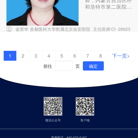
师，内蒙古自治区呼
和浩特市第二医院预
防保健科兼医院感染
管理科主任，从事临
床护理工作二十余
金荣华
首都医科大学附属北京佑安医院
主任医师
28923
年，2009年至今负
责医院感染管理工
作，有丰富的实践经
验及较高的理论水
1
2
3
4
5
6
7
8
下一页>
平，以第一作者发表
《1例新生儿臀部注
前往
页
确定
射部位感染的调...
微信公众号
客户端
客服电话：
400-033-0187