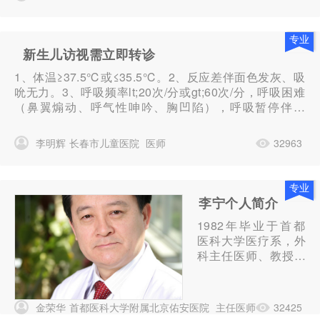
达指、趾端足底纹足纹遍及整个足底足底纹理少乳腺结
节＞4mm，平均7...
专业
新生儿访视需立即转诊
1、体温≥37.5℃或≤35.5℃。2、反应差伴面色发灰、吸
吮无力。3、呼吸频率lt;20次/分或gt;60次/分，呼吸困难
（鼻翼煽动、呼气性呻吟、胸凹陷），呼吸暂停伴紫
绀。4、心率lt;100次/分或gt;160次/分，有明显的心律不
齐。5、皮肤严重黄染（手掌或足跖），苍白，紫绀和厥
李明辉
长春市儿童医院
医师
32963
冷，有出血点和...
专业
李宁个人简介
1982年毕业于首都
医科大学医疗系，外
科主任医师、教授、
博士研究生导师、国
务院政府津贴专家。
现任北京佑安医院院
金荣华
首都医科大学附属北京佑安医院
主任医师
32425
长、北京市肝病研究