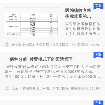
所所长、北京...
专业
医院绩效考核
指标体系的构
建与评估
医院绩效考核指标体
系的构建与评估孙华
宝①胡莎莎①唐庆新
①毛亮龙①曾卫新①
刘蔓珍①摘要目的引
金荣华
首都医科大学附属北京佑安医院
主任医师
31470
入平衡计分卡构建医
院绩效考核指标体
专业
系，运用秩和比法对
“病种分值”付费模式下的医院管理
绩效关键指标进行评
“病种分值”付费模式下的医院管理淮安市第四人民医院张
价，综合评估其在我
飙一、医院概况淮安市第四人民医院2008年搬入新址，
院绩效考核...
占地100亩，建筑面积4.2万平方米，设置床位600张，
职工人数420人，开设13个病区，是一所集医疗、科
研、教学为一体的三级乙等传染病专科医院。几年来，
金荣华
首都医科大学附属北京佑安医院
主任医师
31314
在市卫生计生委...
专业