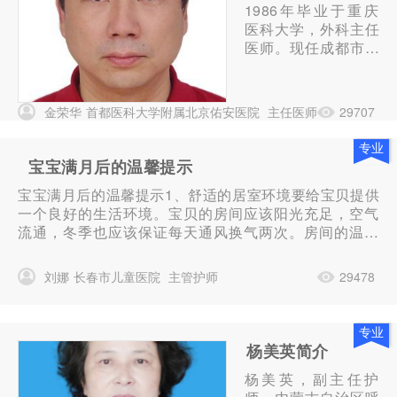
1986年毕业于重庆
院感染管理专业委员
医科大学，外科主任
会副主任委员兼秘书
医师。现任成都市公
长、中华医院...
共卫生临床医疗中心
院长、四川省医学会
医学科研管理委员会
金荣华
首都医科大学附属北京佑安医院
主任医师
29707
委员、四川省中西医
结合学会骨科...
专业
宝宝满月后的温馨提示
宝宝满月后的温馨提示1、舒适的居室环境要给宝贝提供
一个良好的生活环境。宝贝的房间应该阳光充足，空气
流通，冬季也应该保证每天通风换气两次。房间的温度
应该保持在22℃-24℃之间，空气湿度应该在50--60%
左右，如果是冬、春比较干燥的季节，应该使用加湿器
刘娜
长春市儿童医院
主管护师
29478
来调节湿度。2、单独的小床...
专业
杨美英简介
杨美英，副主任护