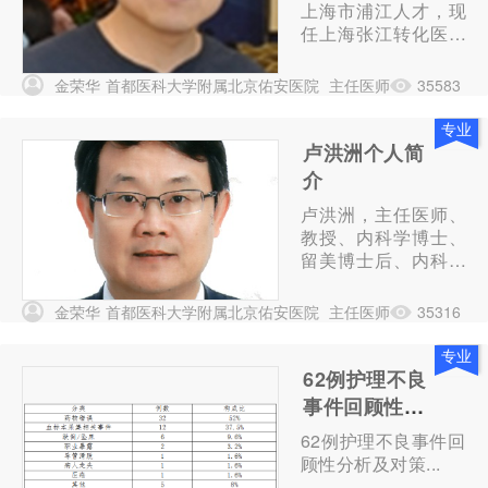
上海市浦江人才，现
任上海张江转化医学
研发中心总经理，上
海宝藤生物医药科技
金荣华
首都医科大学附属北京佑安医院
主任医师
35583
股份有限公司董事
长。1993年毕业于
专业
第二军医大学，先后
卢洪洲个人简
在南京军区总院和第
介
二军医大学长海医院
卢洪洲，主任医师、
从事血液病临床工作
教授、内科学博士、
12年，2005至200
留美博士后、内科学
8...
博士生导师、护理学
硕士生导师。享受国
金荣华
首都医科大学附属北京佑安医院
主任医师
35316
务院特殊津贴。现任
上海市(复旦大学附
专业
属)公共卫生临床中
62例护理不良
心党委书记、复旦大
事件回顾性分
学附属华山医院院长
析及对策
62例护理不良事件回
助理。参加复旦大
顾性分析及对策...
学、同济大学、温州