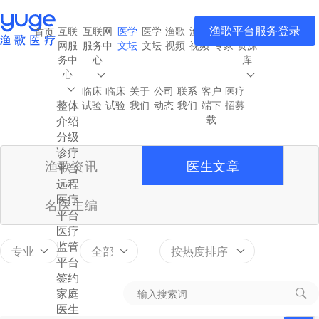
渔歌平台服务登录
互联
互联网
医学
医学
渔歌
渔歌
渔歌
医疗
首页
网服
服务中
文坛
文坛
视频
视频
专家
资源
务中
心
库
心
临床
临床
关于
公司
联系
客户
医疗
整体
试验
试验
我们
动态
我们
端下
招募
载
介绍
分级
诊疗
渔歌资讯
医生文章
平台
远程
医疗
名医主编
平台
医疗
监管
专业
全部
按热度排序
平台
签约
家庭
医生