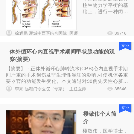
柱生物力学平衡的基
础上，进行一种闭合
性纯手法无痛的手段
来对偏斜的，脊柱或
椎体进行针对性的定
徐辉鹏
襄城中西医结合医院
医师
39716
向矫正，从而解除神
经根和血管的压
专业
迫……
体外循环心内直视手术期间甲状腺功能的观
察(摘要)
【摘要】：正体外循环心肺转流术(CPB)心内直视手术期
间严重的手术创伤及非生理性灌注的影响,可使机体各重
要器官的功能发生变化。本文通过对30例先天性心脏病
病人心内直视手术CPB前、中、后血浆T_3(3,5,3'三碘甲
李亮
远程门诊医院（专家）
主任医师
35646
状腺原氨酸)、T_4(3,5,3',5'四碘甲状腺原氨酸)和TSH(甲
状腺刺激素)含量的测定,以探讨CP...
专业
楼敬伟个人简
介
楼敬伟，医学博士，