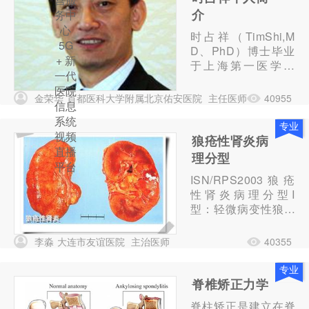
介
务中
心
时占祥（TimShi,M
5G
D、PhD）博士毕业
+ 新
于上海第一医学院
一代
(现复旦大学上海医
医院
学院)医学系。毕业
金荣华
首都医科大学附属北京佑安医院
主任医师
40955
信息
后进入中国医学科学
系统
基础所工作从事神经
专业
视频
内分泌领域的研究工
狼疮性肾炎病
直播
作。后出国学习深
理分型
平台
造，先后在英国伦敦
ISN/RPS2003狼疮
大学和布里斯托尔大
性肾炎病理分型I
学、马里兰大学医学
型：轻微病变性狼疮
院、...
性肾炎光镜下肾小球
正常，免疫荧光可见
李淼
大连市友谊医院
主治医师
40355
系膜区沉积物。
专业
脊椎矫正力学
脊柱矫正是建立在脊