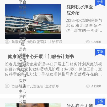
平台
专业
沈阳积水潭医
智慧
公共
院介绍
卫生
沈阳积水潭医院是与
平台
北京积水潭医院合
互联
作，建立的一所集医
网医
疗、预防、康复、保
院系
健、教学、科研于一
渔歌直播
渔歌联盟医院
主治医师
98865
统
体的大型三级非营利
居家
性综合医院，是沈阳
专业
隔离
市基本医疗保险（职
健康管理中心开展上门服务计划书
医患
工、居民、生育）定
长春儿童医院健康管理中心开展上门服务计划家庭访视
互动
点单位。医院是北
的目的协助家长做好婴幼儿护理（0--3岁）保健工作，宣
平台
京、沈阳市对口合作
传科学的育儿方法，早期发现并指导家长处理存在的问
区域
的重点项目、沈阳西
题，以降低和减轻各疾病的发生，促进婴幼儿健康成
部地区重要的公共服
医疗
长，并为宝宝下一步生长发育提供基础。家庭访视营销
务项目，被市政府列
培训
刘娜
长春市儿童医院
主管护师
41200
计划1、制作上门...
入“沈阳市十大重点
中心
项目”。
陪伴
专业
式运
时占祥个人简
营服