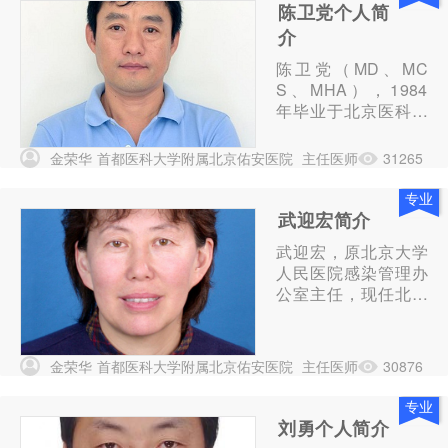
陈卫党个人简
介
陈卫党（MD、MC
S、MHA），1984
年毕业于北京医科大
学，曾在海军总医院
做心胸外科医生，19
金荣华
首都医科大学附属北京佑安医院
主任医师
31265
89年美国埃默里大学
医学院做访问...
专业
武迎宏简介
武迎宏，原北京大学
人民医院感染管理办
公室主任，现任北京
市医院感染管理质量
控制和改进中心主
任，北京市中医医院
金荣华
首都医科大学附属北京佑安医院
主任医师
30876
感染管理质控中心主
任。卫生部医院感染
专业
专家咨询委员会委
刘勇个人简介
员、中国医院协会医