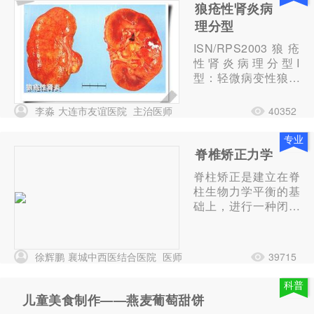
内分泌领域的研究工
狼疮性肾炎病
作。后出国学习深
理分型
造，先后在英国伦敦
ISN/RPS2003狼疮
大学和布里斯托尔大
性肾炎病理分型I
学、马里兰大学医学
型：轻微病变性狼疮
院、...
性肾炎光镜下肾小球
正常，免疫荧光可见
李淼
大连市友谊医院
主治医师
40352
系膜区沉积物。
专业
脊椎矫正力学
脊柱矫正是建立在脊
柱生物力学平衡的基
础上，进行一种闭合
性纯手法无痛的手段
来对偏斜的，脊柱或
椎体进行针对性的定
徐辉鹏
襄城中西医结合医院
医师
39715
向矫正，从而解除神
经根和血管的压
科普
迫……
儿童美食制作——燕麦葡萄甜饼