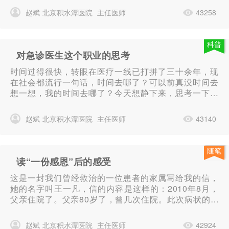
赵斌
北京积水潭医院
主任医师
43258
科普
对急诊医生这个职业的思考
时间过得很快，转眼在医疗一线已打拼了三十余年，现
在社会都流行一句话，时间去哪了？可以前真没时间去
想一想，我的时间去哪了？今天想静下来，思考一下我
所从事的这个急诊职业。...
赵斌
北京积水潭医院
主任医师
43140
随笔
读“一份感恩”后的感受
这是一封我们曾经救治的一位患者的家属写给我的信，
她的名字叫王一凡，信的内容是这样的：2010年8月，
父亲住院了。父亲80岁了，曾几次住院。此次病状的凶
险，令我切肤体会到了人生命的脆弱。下午发烧至38.
7℃，家人急忙将父亲送到...
赵斌
北京积水潭医院
主任医师
42924