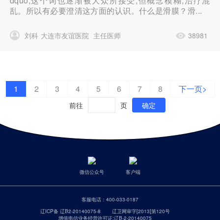
dquo;这个词也逐渐被大众所接受,但概念模糊,治疗混
乱。所以有必要澄清这方面的认识。什么是滑膜？滑...
刘科
大连市友谊医院
主任医师
38981
1
2
3
4
5
6
7
8
下一页>
前往
页
确定
微信公众号
客户端
客服电话：
400-033-0187
辽ICP备 辽B2-20140075-8
辽卫网审字[2013]第120号
增值电信业务经营许可证:辽B-2-20140075