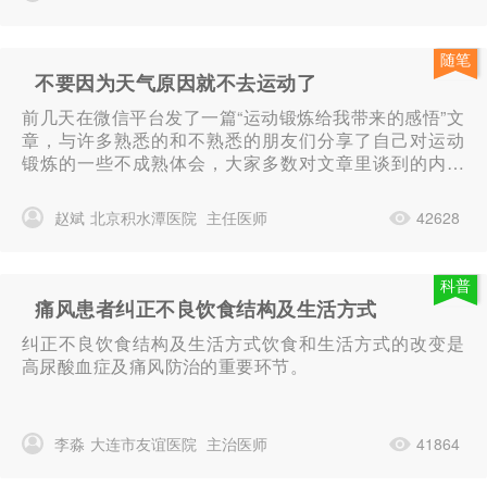
随笔
不要因为天气原因就不去运动了
前几天在微信平台发了一篇“运动锻炼给我带来的感悟”文
章，与许多熟悉的和不熟悉的朋友们分享了自己对运动
锻炼的一些不成熟体会，大家多数对文章里谈到的内容
是认同的。这种认同我想可能有两个原因，一个是部分
朋友本身就是长期坚持运动锻炼...
赵斌
北京积水潭医院
主任医师
42628
科普
痛风患者纠正不良饮食结构及生活方式
纠正不良饮食结构及生活方式饮食和生活方式的改变是
高尿酸血症及痛风防治的重要环节。
李淼
大连市友谊医院
主治医师
41864