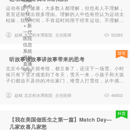
务中
运动有益于健康，大多数人都理解，但也有人不理解，
心
甚至还能找出很多理由。理解的人中也有些认为运动太
5G
枯燥，耽误时间，不肯花时间用于经常运动。不理解的
+ 新
人把那些在运动场上或在马拉松猝死的人，归结于运动
一代
让他们过早的离开了人世。...
赵斌
北京积水潭医院
主任医师
52283
医院
信息
系统
随笔
视频
听故事读故事讲故事带来的思考
直播
北京今年冬天很奇怪，都立春了，还没下一场雪。小时
平台
候只有下雪才感觉到了冬天，雪天一来，小孩子和大孩
子们都迫不及待的冲出家门，堆雪人打雪仗，从中感受
到冬天带给我们的快乐。记忆中除了大自然在不同的节
气，给我们孩童时带来不同的感受外...
赵斌
北京积水潭医院
主任医师
46602
科普
【我在美国做医生之第一篇】Match Day—
几家欢喜几家愁