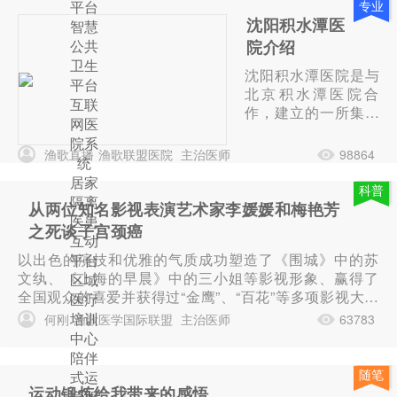
平台
专业
沈阳积水潭医
智慧
公共
院介绍
卫生
沈阳积水潭医院是与
平台
北京积水潭医院合
互联
作，建立的一所集医
网医
疗、预防、康复、保
院系
健、教学、科研于一
渔歌直播
渔歌联盟医院
主治医师
98864
统
体的大型三级非营利
居家
性综合医院，是沈阳
科普
隔离
市基本医疗保险（职
从两位知名影视表演艺术家李媛媛和梅艳芳
医患
工、居民、生育）定
之死谈子宫颈癌
互动
点单位。医院是北
以出色的演技和优雅的气质成功塑造了《围城》中的苏
平台
京、沈阳市对口合作
文纨、《上海的早晨》中的三小姐等影视形象、赢得了
区域
的重点项目、沈阳西
全国观众的喜爱并获得过“金鹰”、“百花”等多项影视大奖
部地区重要的公共服
医疗
大陆著名影视演员李媛媛因晚期子宫颈癌治疗无效，于
务项目，被市政府列
培训
何刚
渔歌医学国际联盟
主治医师
63783
２００２年１０月２０日在北...
入“沈阳市十大重点
中心
项目”。
陪伴
随笔
式运
运动锻炼给我带来的感悟
营服