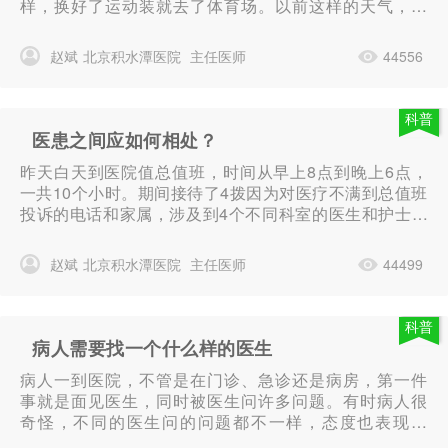
样，换好了运动装就去了体育场。以前这样的天气，这
样的时间段，会有不少人到体育场锻炼，但今天锻炼的
人确实不多，操场几位跑步的人，...
赵斌
北京积水潭医院
主任医师
44556
科普
医患之间应如何相处？
昨天白天到医院值总值班，时间从早上8点到晚上6点，
一共10个小时。期间接待了4拨因为对医疗不满到总值班
投诉的电话和家属，涉及到4个不同科室的医生和护士。
第一拨是一位中年女性带着一个上高中的儿子，看外表
和谈吐，像一个讲道理的人...
赵斌
北京积水潭医院
主任医师
44499
科普
病人需要找一个什么样的医生
病人一到医院，不管是在门诊、急诊还是病房，第一件
事就是面见医生，同时被医生问许多问题。有时病人很
奇怪，不同的医生问的问题都不一样，态度也表现不
同。...