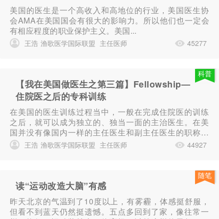
美国的医生是一个高收入和高地位的行业，美国医生协
会AMA在美国国会有很大的影响力。所以他们也一定会
有相应程度的职业保护主义。美国...
王浩
渔歌医学国际联盟
主任医师
45277
科普
【我在美国做医生之第三篇】Fellowship—
住院医之后的专科训练
在美国的医生训练过程当中，一般在完成住院医的训练
之后，就可以成为独立的、独当一面的主治医生。在美
国并没有像国内一样的主任医生和副主任医生的职称。
主治医生就是完全一个人独立负责、独当一面的。当然
王浩
渔歌医学国际联盟
主任医师
44927
在完成住院医训练之后，还要取得在...
随笔
读“运动改造大脑”有感
昨天北京的气温到了10度以上，有雾霾，体感挺舒服，
但看不到蓝天仍然挺遗憾。五点多回到了家，像往常一