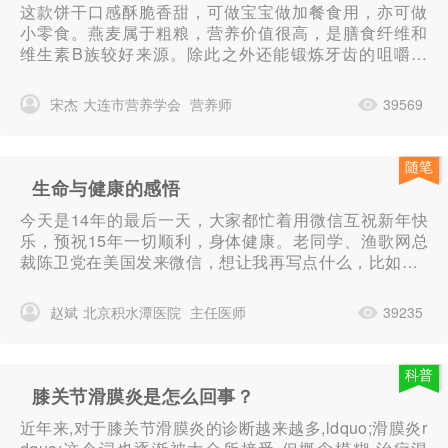
这款饼干口感酥脆香甜，可做宝宝做加餐食用，亦可做
小零食。燕麦属于粗粮，营养价值很高，是膳食纤维和
维生素B族较好来源。除此之外还能锻炼牙齿的咀嚼功
能，更重要的是不仅让宝宝享受动手制作过程，还能增
加亲子关系。
宋杰
大连市营养学会
营养师
39569
随笔
生命与健康的感悟
今天是14年的最后一天，大家都忙着用微信互祝新年快
乐，预祝15年一切顺利，身体健康。老同学、渔歌网总
裁陈卫党在美国发来微信，想让我再写点什么，比如：1
4年经历的事或什么感悟，之前曾经写过运动与健康之类
的文章，其实除了自己的专...
赵斌
北京积水潭医院
主任医师
39235
科普
膝关节滑膜炎是怎么回事？
近年来,对于膝关节滑膜炎的诊断越来越多,ldquo;滑膜炎r