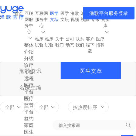
渔歌平台服务登录
互联
互联网
医学
医学
渔歌
渔歌
渔歌
医疗
首页
网服
服务中
文坛
文坛
视频
视频
专家
资源
务中
心
库
心
临床
临床
关于
公司
联系
客户
医疗
整体
试验
试验
我们
动态
我们
端下
招募
载
介绍
分级
诊疗
渔歌资讯
医生文章
平台
远程
医疗
名医主编
平台
医疗
监管
全部
全部
按热度排序
平台
签约
家庭
医生