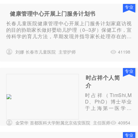
专业
健康管理中心开展上门服务计划书
长春儿童医院健康管理中心开展上门服务计划家庭访视
的目的协助家长做好婴幼儿护理（0--3岁）保健工作，宣
传科学的育儿方法，早期发现并指导家长处理存在的问
题，以降低和减轻各疾病的发生，促进婴幼儿健康成
长，并为宝宝下一步生长发育提供基础。家庭访视营销
刘娜
长春市儿童医院
主管护师
41198
计划1、制作上门...
专业
时占祥个人简
介
时占祥（TimShi,M
D、PhD）博士毕业
于上海第一医学院
(现复旦大学上海医
学院)医学系。毕业
金荣华
首都医科大学附属北京佑安医院
主任医师
40954
后进入中国医学科学
基础所工作从事神经
专业