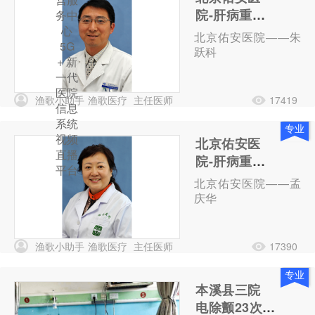
院-肝病重症
务中
心
医学科-主任
北京佑安医院——朱
5G
医师-朱跃科
跃科
+ 新
一代
医院
渔歌小助手
渔歌医疗
主任医师
17419
信息
系统
专业
视频
北京佑安医
直播
院-肝病重症
平台
医学科-主任
北京佑安医院——孟
医师-孟庆华
庆华
渔歌小助手
渔歌医疗
主任医师
17390
专业
本溪县三院
电除颤23次成