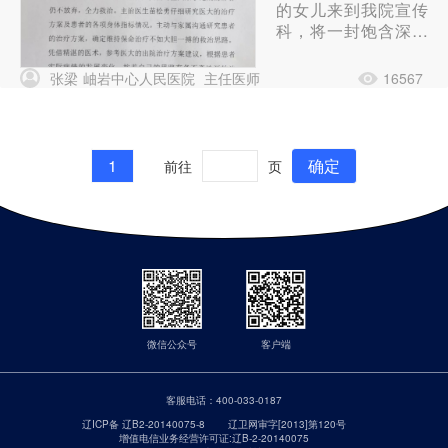
记一封感谢信
的女儿来到我院宣传
科，将一封饱含深情
背后的故事
的感谢信交到工作人
员手中，并激动地讲
张梁
岫岩中心人民医院
主任医师
16567
述着这封感谢信背后
的故事。
1
确定
前往
页
微信公众号
客户端
客服电话：
400-033-0187
辽ICP备 辽B2-20140075-8
辽卫网审字[2013]第120号
增值电信业务经营许可证:辽B-2-20140075