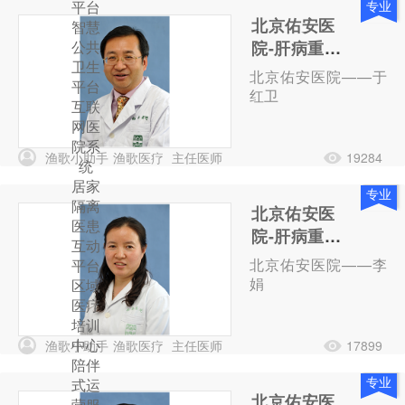
平台
专业
北京佑安医
智慧
公共
院-肝病重症
卫生
医学科-主任
北京佑安医院——于
平台
医师-于红卫
红卫
互联
网医
院系
渔歌小助手
渔歌医疗
主任医师
19284
统
居家
专业
隔离
北京佑安医
医患
院-肝病重症
互动
医学科-副主
北京佑安医院——李
平台
任医师-李娟
娟
区域
医疗
培训
中心
渔歌小助手
渔歌医疗
主任医师
17899
陪伴
专业
式运
北京佑安医
营服