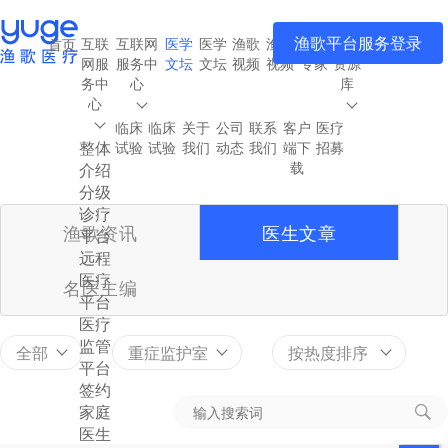
渔歌平台服务登录
互联
互联网
医学
医学
渔歌
渔歌
渔歌
医疗
首页
网服
服务中
文坛
文坛
视频
视频
专家
资源
务中
心
库
心
临床
临床
关于
公司
联系
客户
医疗
整体
试验
试验
我们
动态
我们
端下
招募
载
介绍
分级
诊疗
渔歌资讯
医生文章
平台
远程
医疗
名医主编
平台
医疗
监管
全部
重症监护室
按热度排序
平台
签约
家庭
医生