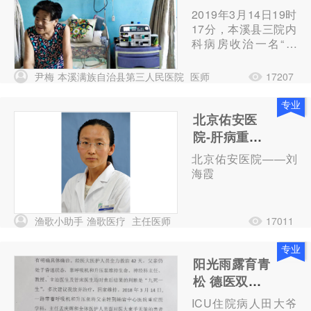
功抢救一名心
2019年3月14日19时
脏骤停患者
17分，本溪县三院内
科病房收治一名“冠
心病、顽固性心衰、
恶性心律失常”的老
尹梅
本溪满族自治县第三人民医院
医师
17207
年女性患者。
专业
北京佑安医
院-肝病重症
医学科-副主
北京佑安医院——刘
任医师-刘海
海霞
霞
渔歌小助手
渔歌医疗
主任医师
17011
专业
阳光雨露育青
松 德医双馨
送春风 ——
ICU住院病人田大爷