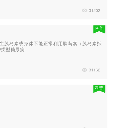
31202
科普
生胰岛素或身体不能正常利用胰岛素（胰岛素抵
殊类型糖尿病
31162
科普