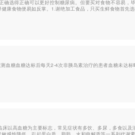
正确选得正确可以更好控制糖尿病。但要买对食物不容易，
健康食物便易如反掌。1.谢绝加工食品，只买生鲜食物首先选择
血糖血糖达标后每天2-4次非胰岛素治疗的患者血糖未达标时，
临床以高血糖为主要标志，常见症状有多饮、多尿，多食以及
素敏感性降低，引起蛋白质，脂肪，水和电解质等一系列代谢