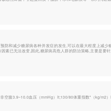
,预防和减少糖尿病各种并发症的发生,可以在最大程度上减
素已无法改变,因此,糖尿病高危人群的防治策略,主要是要针对
空腹3.9~10.0血压（mmHg）lt;130/80体重指数*（kg/m2