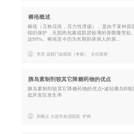
褥疮概述
褥疮（又称压疮，压力性溃疡），是由于某种原
组织保护，无肌肉包裹或肌层较薄的骨骼隆突处
达50%。褥疮至今仍为长期卧床病人的第...
李亮
远程门诊医院（专家）
主任医师
胰岛素制剂较其它降糖药物的优点
胰岛素制剂较其它降糖药物的优点•减轻胰岛B细
低并发症发生率
宋晓云
大连市友谊医院
护师