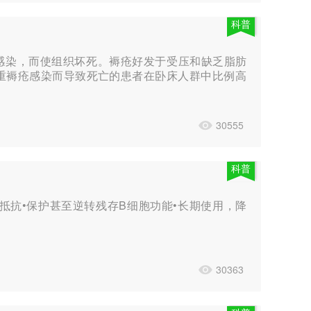
科普
感染，而使组织坏死。褥疮好发于受压和缺乏脂肪
重褥疮感染而导致死亡的患者在卧床人群中比例高
30555
科普
抵抗•保护甚至逆转残存B细胞功能•长期使用，降
30363