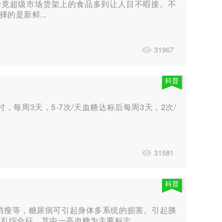
毕竟超级市场货架上的食品多到让人目不暇接。不
的是新鲜...
31967
科普
每周3天，5-7次/天血糖达标后每周3天，2次/
31581
科普
消瘦等，糖尿病可引起身体多系统的损害。引起胰
紊乱综合征，其中一高血糖为主要标志。