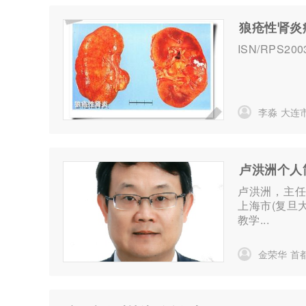
狼疮性肾炎
ISN/RP
李淼
大连
卢洪洲个人
卢洪洲，主
上海市(复旦
教学...
金荣华
首