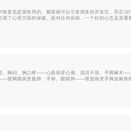
的恢复也是很有用的。糖尿病可以引发很多的并发症，而且治
忽视了心理方面的保健。面对任何疾病，一个好的心态及其重
慌、胸闷、胸口疼——心脏病变心痛、说话不清、手脚麻木—
——视网膜病变脸肿、手肿、眼睛肿——肾脏病变手脚发麻疼