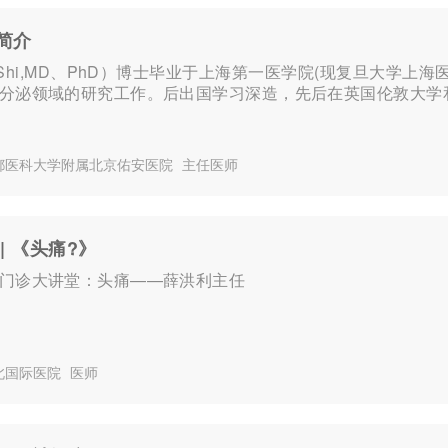
简介
mShi,MD、PhD）博士毕业于上海第一医学院(现复旦大学
分泌领域的研究工作。后出国学习深造，先后在英国伦敦大学和
都医科大学附属北京佑安医院
主任医师
| 《头痛?》
门诊大讲堂：头痛——薛洪利主任
北国际医院
医师