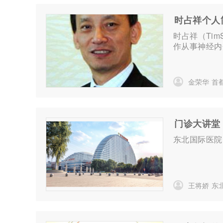
时占祥个人
时占祥（Ti
作从事神经内
金荣华
首
门诊大讲堂 
东北国际医院
王将娇
东