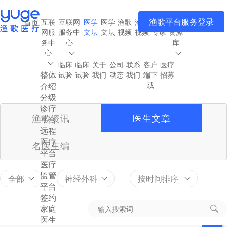
渔歌平台服务登录
互联
互联网
医学
医学
渔歌
渔歌
渔歌
医疗
首页
网服
服务中
文坛
文坛
视频
视频
专家
资源
务中
心
库
心
临床
临床
关于
公司
联系
客户
医疗
整体
试验
试验
我们
动态
我们
端下
招募
载
介绍
分级
诊疗
渔歌资讯
医生文章
平台
远程
医疗
名医主编
平台
医疗
监管
全部
神经外科
按时间排序
平台
签约
家庭
医生