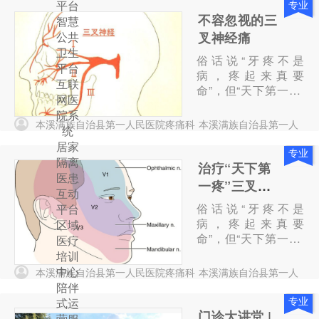
平台
专业
不容忽视的三
智慧
公共
叉神经痛
卫生
俗话说“牙疼不是
平台
病，疼起来真要
互联
命”，但“天下第一痛”
网医
却不属于牙疼，而是
院系
被经常与牙疼混淆的
本溪满族自治县第一人民医院疼痛科
本溪满族自治县第一人
统
三叉神经痛。
民医院
医师
居家
9142
专业
隔离
治疗“天下第
医患
一疼”三叉神
互动
经痛，射频热
俗话说“牙疼不是
平台
凝术创伤小，
病，疼起来真要
区域
命”，但“天下第一痛”
安全性高
医疗
却不属于牙疼，而是
培训
被经常与牙疼混淆的
中心
本溪满族自治县第一人民医院疼痛科
本溪满族自治县第一人
三叉神经痛。
民医院
医师
陪伴
8999
专业
式运
门诊大讲堂 |
营服