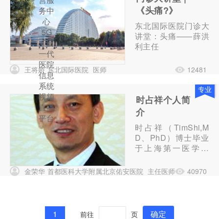
《头痛?》
务中
心
东北国际医院门诊大
5G
讲堂：头痛——薛洪
+ 新
利主任
一代
医院
王将娇
东北国际医院
医师
12481
信息
系统
专业
视频
时占祥个人简
直播
介
平台
时占祥（TimShi,M
D、PhD）博士毕业
于上海第一医学院
(现复旦大学上海医
学院)医学系。毕业
金荣华
首都医科大学附属北京佑安医院
主任医师
40970
后进入中国医学科学
基础所工作从事神经
内分泌领域的研究工
作。后出国学习深
1
确定
前往
页