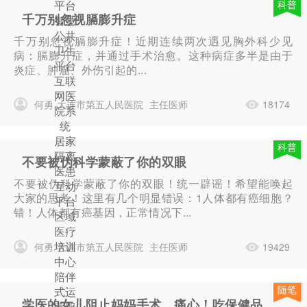
平台
科普
千万别忽视膈膨升症
智慧
公共
千万别忽视膈膨升症！近期连续两次遇见胸外科少见
卫生
病：膈膨升症，并通过手术治愈。这种病症多半是由于
平台
炎症、肿瘤、外伤引起的...
互联
网医
何勇
大连市第五人民医院
主任医师
18174
院系
统
居家
科普
隔离
不要被伪科学蒙蔽了你的双眼
医患
不要被伪科学蒙蔽了你的双眼！统一辟谣！希望能唤起
互动
大家的思考！这里有几个明显错误：1人体都有癌细胞？
平台
错！人体都有癌基因，正常情况下...
区域
医疗
培训
何勇
大连市第五人民医院
主任医师
19429
中心
陪伴
随笔
式运
学医的女儿阻止妈妈手术，痛心！吃保健品
营服