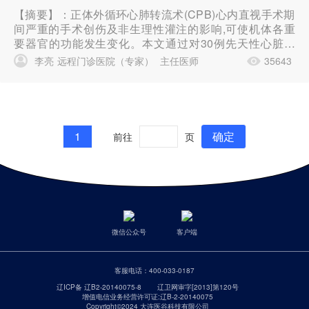
【摘要】：正体外循环心肺转流术(CPB)心内直视手术期
间严重的手术创伤及非生理性灌注的影响,可使机体各重
要器官的功能发生变化。本文通过对30例先天性心脏病
病人心内直视手术CPB前、中、后血浆T_3(3,5,3'三碘甲
李亮
远程门诊医院（专家）
主任医师
35643
状腺原氨酸)、T_4(3,5,3',5'四碘甲状腺原氨酸)和TSH(甲
状腺刺激素)含量的测定,以探讨CP...
1
确定
前往
页
微信公众号
客户端
客服电话：
400-033-0187
辽ICP备 辽B2-20140075-8
辽卫网审字[2013]第120号
增值电信业务经营许可证:辽B-2-20140075
Copyright©2024 大连医谷科技有限公司