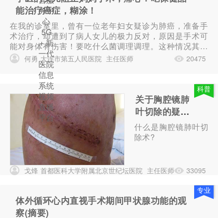
能治疗癌症，糊涂！
务中
心
在我的诊室里，曾有一位老年妇女疑诊为肺癌，准备手
5G
术治疗，却遭到了病人女儿的极力反对，原因是手术可
+ 新
能对身体有伤害！要吃什么菌调理调理。这种情况其实
一代
在我的行医生涯中是司空见惯的，病人对手术的恐惧和
何勇
大连市第五人民医院
主任医师
20475
医院
偏见是可以理解的，通过耐心的解释...
信息
系统
科普
视频
关于胸腔镜肺
直播
叶切除的疑问
平台
与解答
什么是胸腔镜肺叶切
除术?
戈烽
首都医科大学附属北京世纪坛医院
主任医师
33095
专业
体外循环心内直视手术期间甲状腺功能的观
察(摘要)