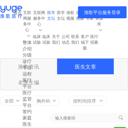
渔歌平台服务登录
互联
互联网
医学
医学
渔歌
渔歌
渔歌
医疗
首页
网服
服务中
文坛
文坛
视频
视频
专家
资源
务中
心
库
心
临床
临床
关于
公司
联系
客户
医疗
整体
试验
试验
我们
动态
我们
端下
招募
载
介绍
分级
诊疗
渔歌资讯
医生文章
平台
远程
医疗
名医主编
平台
医疗
监管
全部
胸外科
按时间排序
平台
签约
家庭
医生