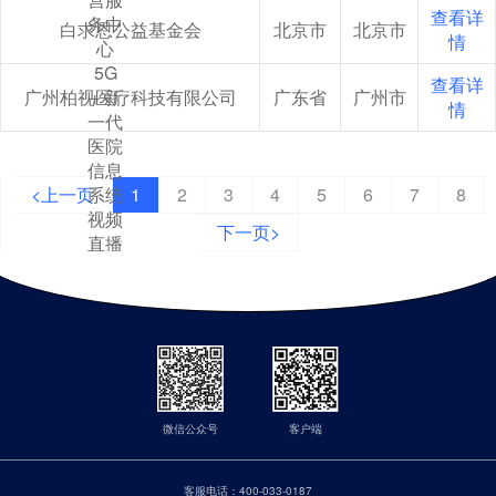
查看详
务中
白求恩公益基金会
北京市
北京市
情
心
5G
查看详
广州柏视医疗科技有限公司
+ 新
广东省
广州市
情
一代
医院
信息
<上一页
系统
1
2
3
4
5
6
7
8
视频
下一页>
直播
平台
微信公众号
客户端
客服电话：
400-033-0187