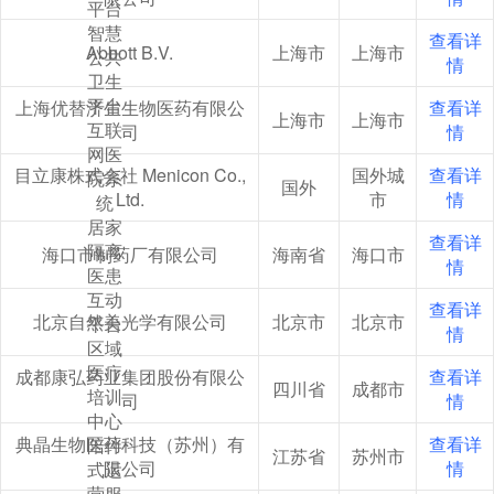
平台
福建省
西藏自治区
智慧
查看详
Abbott B.V.
上海市
上海市
贵州省
辽宁省
重庆市
公共
情
卫生
陕西省
青海省
香港
平台
上海优替济生生物医药有限公
查看详
上海市
上海市
黑龙江省
互联
司
情
网医
目立康株式会社 Menicon Co.,
国外城
查看详
院系
国外
Ltd.
市
情
统
居家
查看详
隔离
海口市制药厂有限公司
海南省
海口市
情
医患
互动
查看详
北京自然美光学有限公司
北京市
北京市
平台
情
区域
医疗
成都康弘药业集团股份有限公
查看详
四川省
成都市
培训
司
情
中心
典晶生物医药科技（苏州）有
查看详
陪伴
江苏省
苏州市
限公司
情
式运
营服