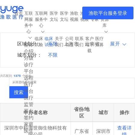
渔歌平台服务登录
互联
互联网
医学
医学
渔歌
渔歌
渔歌
医疗
首页
项目筛选
机构筛选
申办者筛选
网服
服务中
文坛
文坛
视频
视频
专家
资源
CRO筛选
务中
心
库
心
临床
临床
关于
公司
联系
客户
医疗
区域划分：
不限
上海市
云南省
展开
整体
试验
试验
我们
动态
我们
端下
招募
载
介绍
内蒙古自治区
北京市
城市划分：
不限
分级
台湾
吉林省
四川省
诊疗
平台
国外
天津市
安徽省
共匹配到
1375
个机构
远程
山东省
山西省
广东省
医疗
平台
广西壮族自治区
搜索
医疗
新疆维吾尔自治区
监管
省份/地
平台
江苏省
江西省
河北省
申办者名称
城市
操作
区
签约
河南省
浙江省
海南省
家庭
深圳市中科海世御生物科技有
查看详
湖北省
湖南省
甘肃省
医生
广东省
深圳市
限公司
情