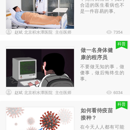
合适的医生看病也不
是一件容易的事。
赵斌
北京积水潭医院
主任医师
7354
科普
做一名身体健
康的程序员
不要做无知的事，做
傻事，做后悔终生的
事。
赵斌
北京积水潭医院
主任医师
6034
科普
如何看待疫苗
接种？
在今天人人都有可能