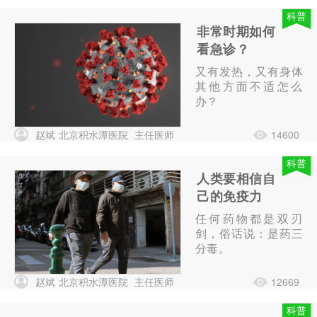
科普
非常时期如何
看急诊？
又有发热，又有身体
其他方面不适怎么
办？
赵斌
北京积水潭医院
主任医师
14600
科普
人类要相信自
己的免疫力
任何药物都是双刃
剑，俗话说：是药三
分毒。
赵斌
北京积水潭医院
主任医师
12669
科普