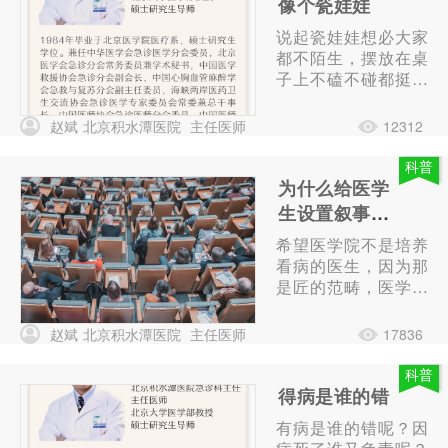
像个瓷娃娃
病有关。真不知道老
说起瓷娃娃想必大家
天爷要锻炼我什么能
都不陌生，摆放在桌
力。
子上不磕不碰都挺好
看的，可一旦有了磕
碰瓷娃娃瞬间就会变
赵斌
北京积水潭医院
主任医师
12312
为一堆瓷土，一点回
旋的余地都没有。
科普
为什么给医学
生设置叙事医
学这门课？
希望医学院不是培养
看病的医生，因为那
是匠的范畴，医学院
应该成为培养能治人
的医生，那是是师的
赵斌
北京积水潭医院
主任医师
17836
水平。
科普
得病是谁的错
有病是谁的错呢？因