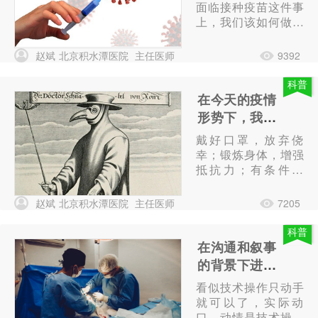
面临接种疫苗这件事
上，我们该如何做出
自己正确的选择呢？
赵斌
北京积水潭医院
主任医师
9392
科普
在今天的疫情
形势下，我们
做些什么？
戴好口罩，放弃侥
幸；锻炼身体，增强
抵抗力；有条件的
话，接种疫苗。
赵斌
北京积水潭医院
主任医师
7205
科普
在沟通和叙事
的背景下进行
技术操作
看似技术操作只动手
就可以了，实际动
口、动情是技术操作