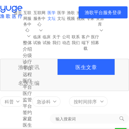
渔歌平台服务登录
互联
互联网
医学
医学
渔歌
渔歌
渔歌
医疗
首页
网服
服务中
文坛
文坛
视频
视频
专家
资源
务中
心
库
心
临床
临床
关于
公司
联系
客户
医疗
整体
试验
试验
我们
动态
我们
端下
招募
载
介绍
分级
诊疗
渔歌资讯
医生文章
平台
远程
医疗
名医主编
平台
医疗
监管
科普
急诊科
按时间排序
平台
签约
家庭
医生