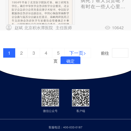
病死了谁又负责呢？
有时在一些人心里会
有一条不成文的规
定，如果病发生在家
里，死也是在医院
赵斌
北京积水潭医院
主任医师
10642
外，只能哑巴吃黄
连，即使苦也说不出
口，只能自己做事自
己当；如果病发生在
1
2
3
4
5
下一页>
前往
医院，死也是在医
页
确定
院，对不起，这事就
需要说道说道了。
微信公众号
客户端
客服电话：
400-033-0187