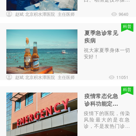
的前提。没有良好的
沟通，没有站在病人
赵斌
北京积水潭医院
主任医师
9640
角度的换位思考，技
术只是与疾病对话，
科普
而不是与病人交流。
夏季急诊常见
疾病
祝大家夏季身体一切
安好！
赵斌
北京积水潭医院
主任医师
11051
科普
疫情常态化急
诊科功能定位
的思考
疫情下的医院，传染
风险最大的是在急
诊，不是发热门诊，
也不是传染科。