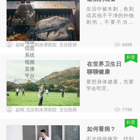
务中
生活中被木刺，鱼刺
心
或其他不干净的外物
5G
刺伤，不要不当回
+ 新
事！
一代
医院
赵斌
北京积水潭医院
主任医师
6998
信息
系统
科普
视频
在世界卫生日
直播
聊聊健康
平台
要想身体健康，先要
学会吃苦。
赵斌
北京积水潭医院
主任医师
7799
科普
如何看病？
不光得病痛苦，找到