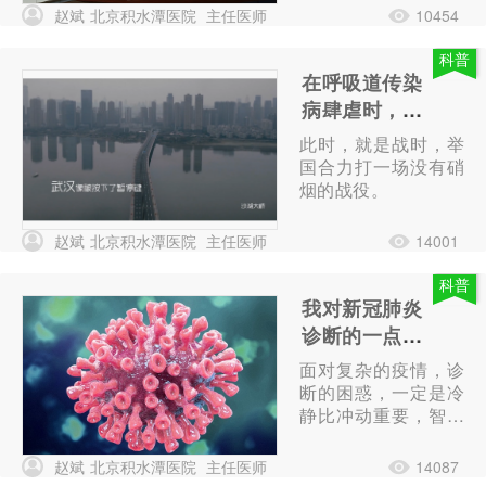
赵斌
北京积水潭医院
主任医师
10454
科普
在呼吸道传染
病肆虐时，无
人能独善其身
此时，就是战时，举
国合力打一场没有硝
烟的战役。
赵斌
北京积水潭医院
主任医师
14001
科普
我对新冠肺炎
诊断的一点思
考
面对复杂的疫情，诊
断的困惑，一定是冷
静比冲动重要，智慧
比鲁莽重要。思考，
再思考。
赵斌
北京积水潭医院
主任医师
14087