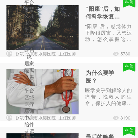
平台
科普
“阳康”后，如
智慧
公共
何科学恢复运
卫生
动？
“阳康”后，感觉体力
平台
下降很厉害，又想运
互联
动，怎么掌握这个
网医
度？
院系
赵斌
北京积水潭医院
主任医师
5780
统
居家
科普
隔离
为什么要学
医患
医？
互动
医学关乎到解除人的
平台
痛苦，挽救人的生
区域
命，保护人的健康，
医疗
所以不要把医学仅仅
培训
看成是一门普通的职
中心
赵斌
北京积水潭医院
主任医师
8196
业，而是要上升到需
陪伴
要投入，需要奉献的
科普
式运
一项崇高事业。
最后的晚餐
营服