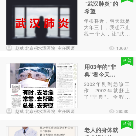
“武汉肺炎”的
希望
年根将近，明天就是
大年三十，我想不止
我一个人，让“武汉
肺炎”扰的一点心情
也没有。不是怕过年
赵斌
北京积水潭医院
主任医师
13667
值班，对这件事早已
习以为常，而是担心
科普
一旦传染病的疫情控
用03年的“非
制不住，靠我们这些
典”看今天的
看病的医务人员恐怕
“武汉肺炎”
2002年刚到急诊工
是势单力薄。
作，2003年就赶上
了“非典”。全程经
历，最后还是人类战
胜了“非典”。2020年
赵斌
北京积水潭医院
主任医师
36580
快要退休的时候，又
遇到了“武汉肺炎”。
科普
十八年的急诊历程，
老人的身体就
一头一尾都是与传染