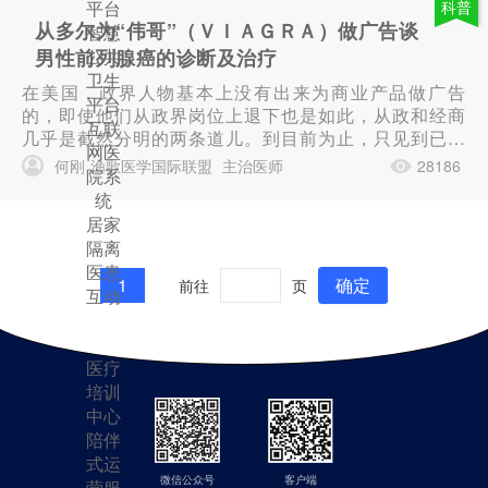
平台
科普
从多尔为“伟哥”（ＶＩＡＧＲＡ）做广告谈
智慧
男性前列腺癌的诊断及治疗
公共
卫生
在美国，政界人物基本上没有出来为商业产品做广告
平台
的，即使他们从政界岗位上退下也是如此，从政和经商
互联
几乎是截然分明的两条道儿。到目前为止，只见到已退
网医
休的前国会参议院共和党领袖人物多尔（ＢＯＢ ＤＯ
何刚
渔歌医学国际联盟
主治医师
28186
院系
ＬＥ）在电视上经常为治疗男性性能力...
统
居家
隔离
医患
1
确定
前往
页
互动
平台
区域
医疗
培训
中心
陪伴
式运
微信公众号
客户端
营服