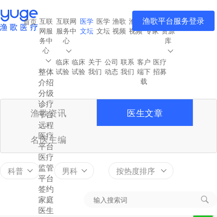
渔歌平台服务登录
互联
互联网
医学
医学
渔歌
渔歌
渔歌
医疗
首页
网服
服务中
文坛
文坛
视频
视频
专家
资源
务中
心
库
心
临床
临床
关于
公司
联系
客户
医疗
整体
试验
试验
我们
动态
我们
端下
招募
载
介绍
分级
诊疗
渔歌资讯
医生文章
平台
远程
医疗
名医主编
平台
医疗
监管
科普
男科
按热度排序
平台
签约
家庭
医生